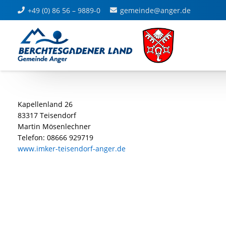
+49 (0) 86 56 – 9889-0
gemeinde@anger.de
Kapellenland 26
83317 Teisendorf
Martin Mösenlechner
Telefon: 08666 929719
www.imker-teisendorf-anger.de