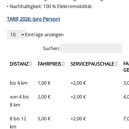
• Nachhaltigkeit: 100 % Elektromobilität
TARIF 2026: (pro Person)
Einträge anzeigen
Suchen:
FA
DISTANZ
FAHRPREIS
SERVICEPAUSCHALE
G
bis 4 km
1,00 €
+2,00 €
3,
von 4 bis
2,00 €
+2,00 €
4,
8 km
8 bis 12
5,00 €
+2,00 €
7,
km