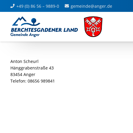
+49 (0) 86 56 – 9889-0
gemeinde@anger.de
Anton Scheurl
Hänggrabenstraße 43
83454 Anger
Telefon: 08656 989841