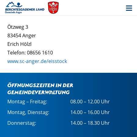
Ötzweg 3
83454 Anger
Erich Hölzl
Telefon: 08656 1610
www.sc-anger.de/eisstock
Öffnungszeiten in der
Gemeindeverwaltung
Montag – Freitag:
08.00 – 12.00 Uhr
Montag, Dienstag:
14.00 – 16.00 Uhr
Donnerstag:
14.00 – 18.30 Uhr